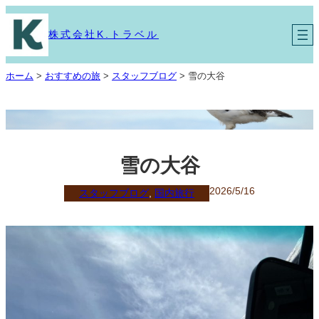
内
容
株式会社K.トラベル
を
ス
キ
ホーム
>
おすすめの旅
>
スタッフブログ
>
雪の大谷
ッ
プ
雪の大谷
2026/5/16
スタッフブログ
, 
国内旅行